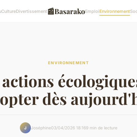
📰
Basarako
u
Culture
Divertissement
Emploi
Environnement
Soc
ENVIRONNEMENT
 actions écologique
opter dès aujourd'
Joséphine
03/04/2026 18:16
9 min de lecture
J