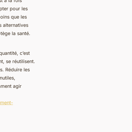
t à la fois
pter pour les
oins que les
 alternatives
tège la santé.
uantité, c’est
t, se réutilisent.
s. Réduire les
utiles,
mment agir
ement-