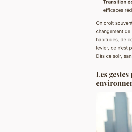
Transition é
efficaces réd
On croit souven
changement de vi
habitudes, de c
levier, ce n’est
Dès ce soir, san
Les gestes 
environne