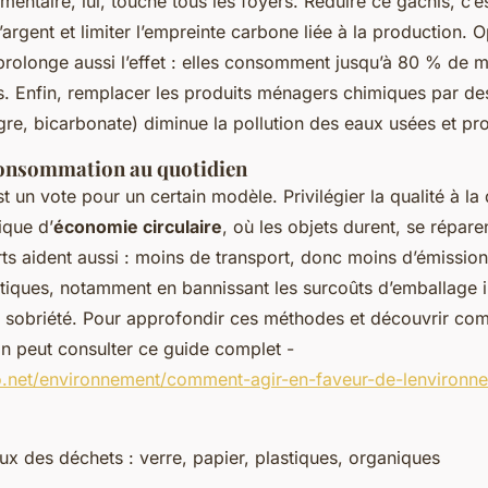
mentaire, lui, touche tous les foyers. Réduire ce gâchis, c’es
argent et limiter l’empreinte carbone liée à la production. O
rolonge aussi l’effet : elles consomment jusqu’à 80 % de m
. Enfin, remplacer les produits ménagers chimiques par des
igre, bicarbonate) diminue la pollution des eaux usées et pro
consommation au quotidien
 un vote pour un certain modèle. Privilégier la qualité à la q
ique d’
économie circulaire
, où les objets durent, se réparen
rts aident aussi : moins de transport, donc moins d’émission
tiques, notamment en bannissant les surcoûts d’emballage in
te sobriété. Pour approfondir ces méthodes et découvrir co
n peut consulter ce guide complet -
o.net/environnement/comment-agir-en-faveur-de-lenvironn
reux des déchets : verre, papier, plastiques, organiques