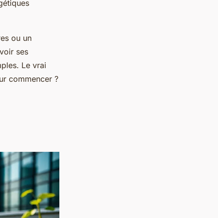
gétiques
res ou un
evoir ses
ples. Le vrai
 pour commencer ?