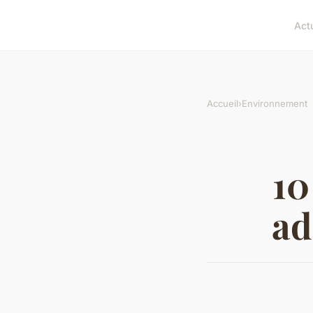
Act
Accueil
›
Environnement
10
ad