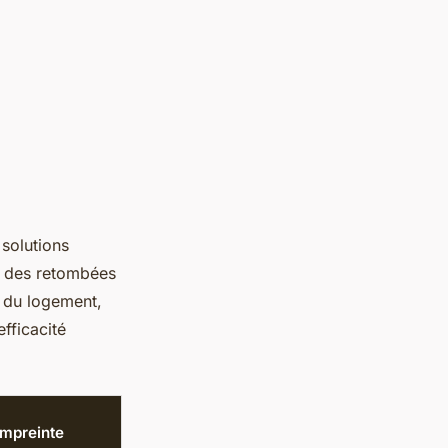
 solutions
c des retombées
r du logement,
fficacité
Empreinte