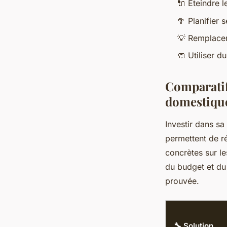
🔌 Éteindre 
🥦 Planifier 
💡 Remplace
🧼 Utiliser d
Comparatif
domestiqu
Investir dans sa
permettent de r
concrètes sur l
du budget et du 
prouvée.
🔧 Solution