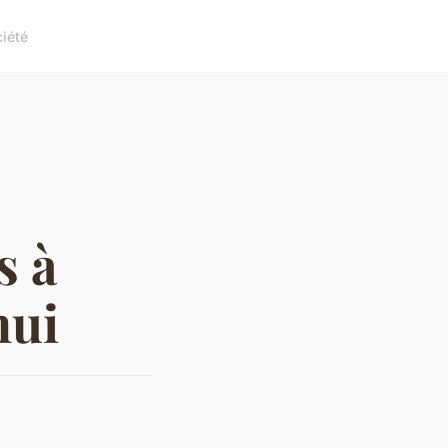
iété
s à
hui