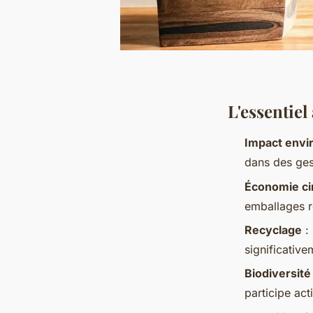
L'essentiel
Impact envi
dans des ges
Économie cir
emballages r
Recyclage
: 
significativ
Biodiversité
participe act