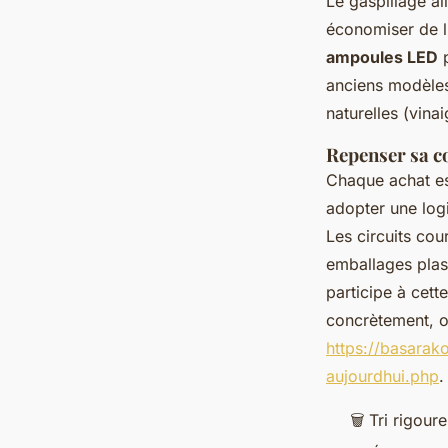
Le gaspillage ali
économiser de l’
ampoules LED
p
anciens modèles
naturelles (vina
Repenser sa 
Chaque achat est
adopter une log
Les circuits cou
emballages plas
participe à cet
concrètement, o
https://basarak
aujourdhui.php
.
🗑️ Tri rigou