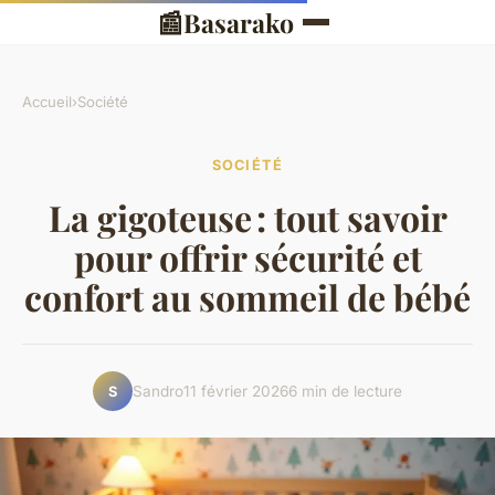
📰
Basarako
Accueil
›
Société
SOCIÉTÉ
La gigoteuse : tout savoir
pour offrir sécurité et
confort au sommeil de bébé
Sandro
11 février 2026
6 min de lecture
S